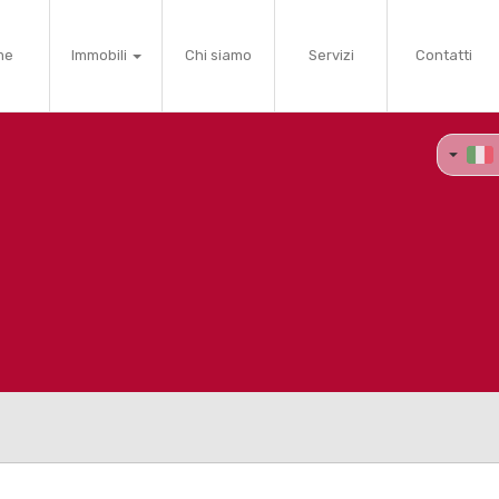
me
Immobili
Chi siamo
Servizi
Contatti