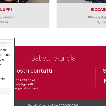
ALUPPI
RICCAR
vignola.it
riccardo
39974
34
efault X
nostri
a unica
Gabetti Vignola
o e
uo
I nostri contatti
S
kie
Tel. 059 723.80.67
vignola@gabetti.it
www.gabettivignola.it
Gabetti Vignola
• P.IVA 03306360367