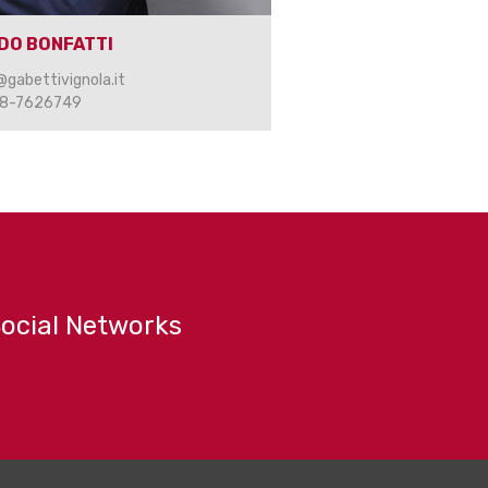
DO BONFATTI
@gabettivignola.it
8-7626749
ocial Networks